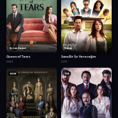
Ercan Sezer
Savaş
Queen of Tears
Sana Bir Sır Vereceğim
2025
2013
NOW
TV8