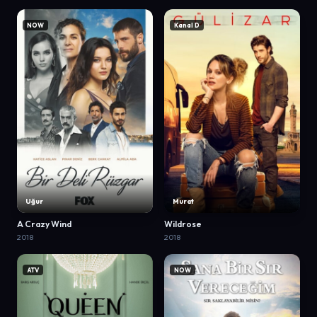
NOW
Kanal D
Uğur
Murat
A Crazy Wind
Wildrose
2018
2018
ATV
NOW