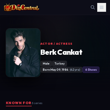
ACTOR / ACTRESS
Berk Cankat
Male
Turkey
Born May 09, 1984
(42 yrs)
6 Shows
KNOWN FOR
6 series